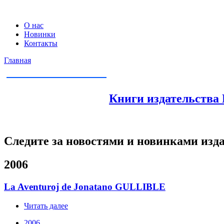
О нас
Новинки
Контакты
Главная
Книги издательства 
Следите за новостями и новинками изд
2006
La Aventuroj de Jonatano GULLIBLE
Читать далее
2006