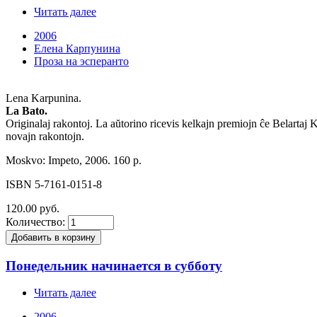
Читать далее
2006
Елена Карпунина
Проза на эсперанто
Lena Karpunina.
La Bato.
Originalaj rakontoj. La aŭtorino ricevis kelkajn premiojn ĉe Belarta
novajn rakontojn.
Moskvo: Impeto, 2006. 160 p.
ISBN 5-7161-0151-8
120.00 руб.
Количество:
Понедельник начинается в субботу
Читать далее
2006