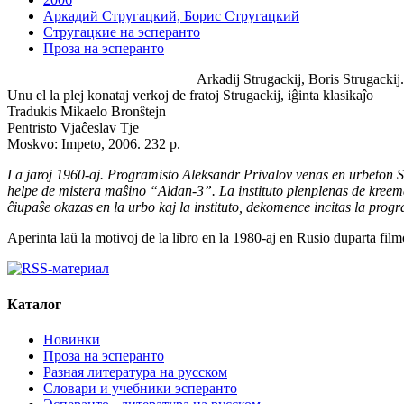
Аркадий Стругацкий, Борис Стругацкий
Стругацкие на эсперанто
Проза на эсперанто
Arkadij Strugackij, Boris Strugackij
Unu el la plej konataj verkoj de fratoj Strugackij, iĝinta klasikaĵo
Tradukis Mikaelo Bronŝtejn
Pentristo Vjaĉeslav Tje
Moskvo: Impeto, 2006. 232 p.
La jaroj 1960-aj. Programisto Aleksandr Privalov venas en urbeton S
helpe de mistera maŝino “Aldan-3”. La instituto plenplenas de kreemaj 
ĉiupaŝe okazas en la urbo kaj la instituto, dekomence incitas la progr
Aperinta laŭ la motivoj de la libro en la 1980-aj en Rusio duparta film
Каталог
Новинки
Проза на эсперанто
Разная литература на русском
Словари и учебники эсперанто