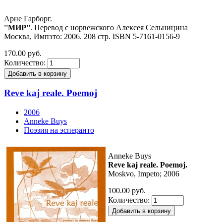
Арне Гарборг.
''МИР''
. Перевод с норвежского Алексея Сельницина
Москва, Импэто: 2006. 208 стр. ISBN 5-7161-0156-9
170.00 руб.
Количество:
Reve kaj reale. Poemoj
2006
Anneke Buys
Поэзия на эсперанто
Anneke Buys
Reve kaj reale. Poemoj.
Moskvo, Impeto; 2006
100.00 руб.
Количество: