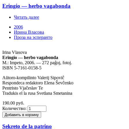
Eringio — herbo vagabonda
Читать далее
2006
Ирина Власова
Проза на эсперанто
Irina Vlasova
Eringio — herbo vagabonda
М.: Impeto, 2006. — 272 paĝoj, fotoj.
ISBN 5-7161-0158-5
Aŭtoro-kompilinto Valerij Sipoviĉ
Respondeca redaktoro Elena Ŝevĉenko
Pentristo Vjaĉeslav Te
Tradukis el la rusa Svetlana Smetanina
190.00 руб.
Количество:
Sekreto de la patrino