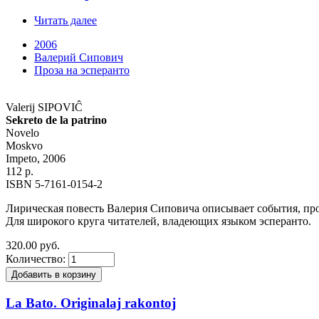
Читать далее
2006
Валерий Сипович
Проза на эсперанто
Valerij SIPOVIĈ
Sekreto de la patrino
Novelo
Moskvo
Impeto, 2006
112 p.
ISBN 5-7161-0154-2
Лирическая повесть Валерия Сиповича описывает события, про
Для широкого круга читателей, владеющих языком эсперанто.
320.00 руб.
Количество:
La Bato. Originalaj rakontoj