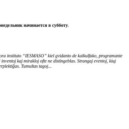
недельник начинается в субботу
.
plora instituto “IESMASO” kiel gvidanto de kalkulfako, programante
nventoj kaj mirakloj ofte ne distingeblas. Strangaj eventoj, kiuj
rplektiĝas. Tumultas tagoj...