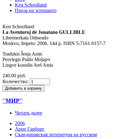
Ken Schoolland
Проза на эсперанто
Ken Schoolland
La Aventuroj de Jonatano GULLIBLE
Libermerkata Odiseado
Moskvo, Impeto: 2006. 144 p. ISBN 5-7161-0157-7
Tradukis Ĵenja Amis
Provlegis Paŭlo Moĵajev
Lingve konsilis Joel Amis
240.00 руб.
Количество:
''МИР''
Читать далее
2006
Арне Гарборг
Скандинавская литература на русском