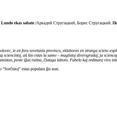
.
Lundo ekas sabate
./Аркадий Стругацкий, Борис Стругацкий.
По
olovec, ie en fora sovetunia provinco, eklaboras en stranga scienc-es
sciencistoj, aŭ kio estas la samo – magiistoj diversgradaj, ja sciencaj i
amiston, poste iĝas rutina, ĉiutaga laboro. Fabelo kaj ordinara vivo inte
o “Sorĉistoj” estas populara ĝis nun.