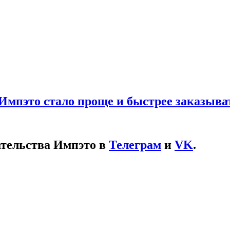
Импэто стало проще и быстрее заказыва
ательства Импэто в
Телеграм
и
VK
.