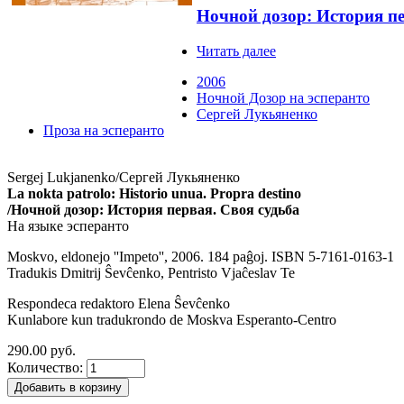
Ночной дозор: История пе
Читать далее
2006
Ночной Дозор на эсперанто
Сергей Лукьяненко
Проза на эсперанто
Sergej Lukjanenko/Сергей Лукьяненко
La nokta patrolo: Historio unua. Propra destino
/Ночной дозор: История первая. Своя судьба
На языке эсперанто
Moskvo, eldonejo ''Impeto'', 2006. 184 paĝoj. ISBN 5-7161-0163-1
Tradukis Dmitrij Ŝevĉenko, Pentristo Vjaĉeslav Te
Respondeca redaktoro Elena Ŝevĉenko
Kunlabore kun tradukrondo de Moskva Esperanto-Centro
290.00 руб.
Количество: