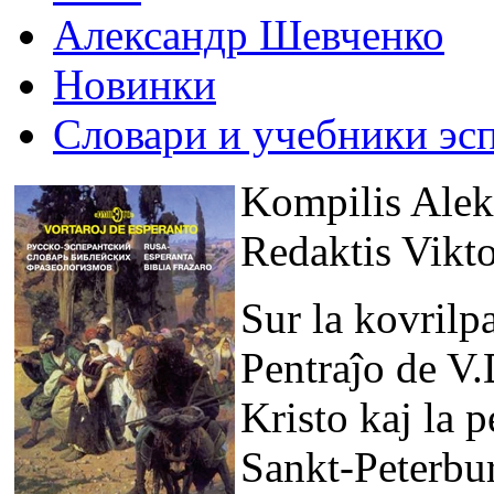
Александр Шевченко
Новинки
Словари и учебники эс
Kompilis Ale
Redaktis Vikt
Sur la kovrilp
Pentraĵo de V
Kristo kaj la 
Sankt-Peterbu