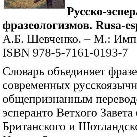
Русско-эспе
фра­зеоло­гиз­мов. Rusa-es
А.Б. Шев­чен­ко. – М.: Имп
ISBN 978-5-7161-0193-7
Словарь объединяет фраз
современных русскоязычн
общепризнанным переводо
эсперанто Ветхого Завета (
Британского и Шотландск