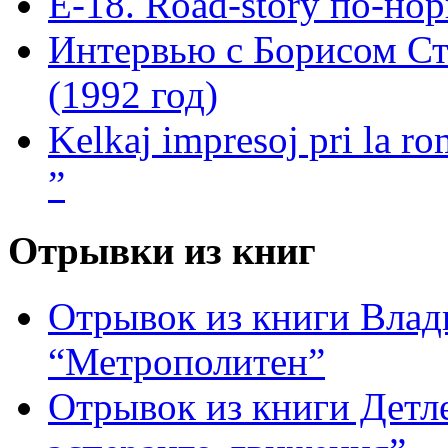
Е-18. Road-story по-но
Интервью с Борисом Ст
(1992 год)
Kelkaj impresoj pri la ro
”
Отрывки из книг
Отрывок из книги Вла
“Метрополитен”
Отрывок из книги Детле