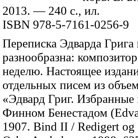
2013. — 240 с., ил.
ISBN 978-5-7161-0256-9
Переписка Эдварда Грига
разнообразна: композито
неделю. Настоящее издани
отдельных писем из объе
«Эдвард Григ. Избранные 
Финном Бенестадом (Edvar
1907. Bind II / Redigert o