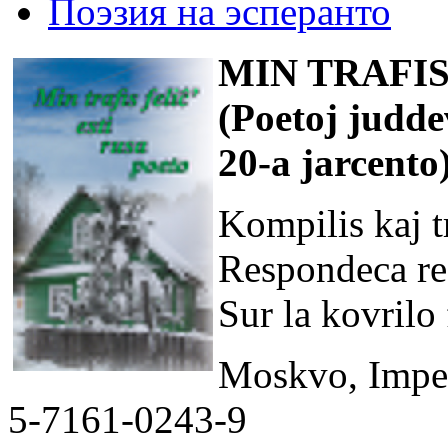
Поэзия на эсперанто
MIN TRAFIS
(Poetoj judde
20-a jarcento
Kompilis kaj 
Respondeca re
Sur la kovrilo
Moskvo, Impet
5-7161-0243-9