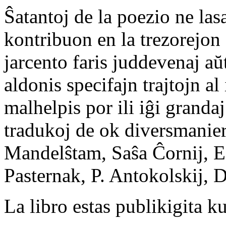
Ŝatantoj de la poezio ne las
kontribuon en la trezorejon 
jarcento faris juddevenaj a
aldonis specifajn trajtojn al
malhelpis por ili iĝi grandaj
tradukoj de ok diversmanier
Mandelŝtam, Saŝa Ĉornij, Ed
Pasternak, P. Antokolskij, 
La libro estas publikigita k