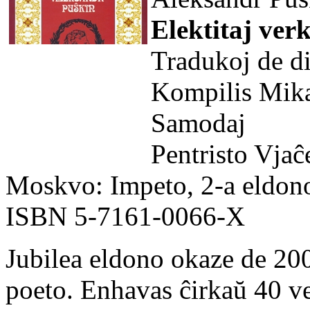
Elektitaj ver
Tradukoj de di
Kompilis Mika
Samodaj
Pentristo Vjaĉ
Moskvo: Impeto, 2-a eldono
ISBN 5-7161-0066-X
Jubilea eldono okaze de 200
poeto. Enhavas ĉirkaŭ 40 ve